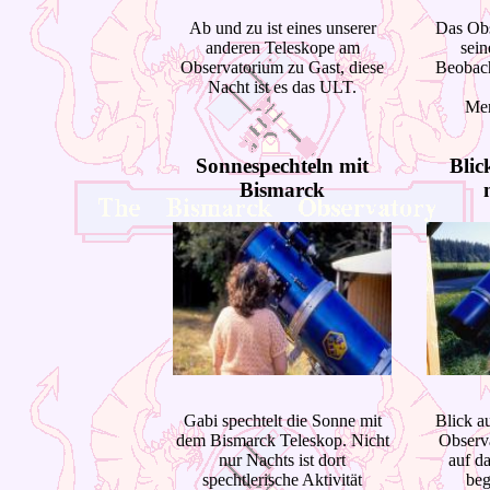
Ab und zu ist eines unserer
Das Obs
anderen Teleskope am
sein
Observatorium zu Gast, diese
Beobach
Nacht ist es das ULT.
Mer
Sonnespechteln mit
Blic
Bismarck
Gabi spechtelt die Sonne mit
Blick a
dem Bismarck Teleskop. Nicht
Observ
nur Nachts ist dort
auf d
spechtlerische Aktivität
beg