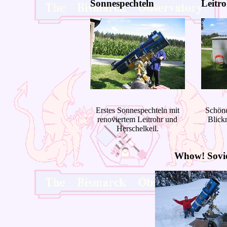
Sonnespechteln
Leitro
Erstes Sonnespechteln mit
Schön
renoviertem Leitrohr und
Blick
Herschelkeil.
Whow!
Sovie