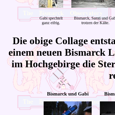
Gabi spechtelt
Bismarck, Samti und Ga
ganz eifrig.
trotzen der Kälte.
Die obige Collage ents
einem neuen Bismarck Lo
im Hochgebirge die Ste
r
Bismarck
und Gabi
Bism